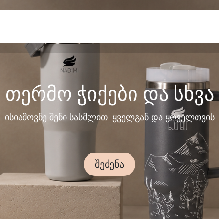
კონტაქტი
თერმო ჭიქები და სხვ​ა
ისიამოვნე შენი სასმლით, ყველგან და ყოველთვის
შეძენ​ა