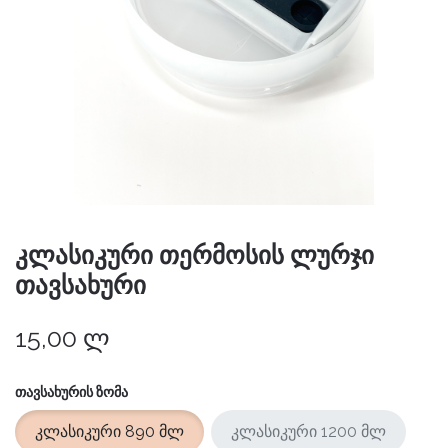
კლასიკური თერმოსის ლურჯი
თავსახური
15,00
ლ
ᲗᲐᲕᲡᲐᲮᲣᲠᲘᲡ ᲖᲝᲛᲐ
კლასიკური 890 მლ
კლასიკური 1200 მლ