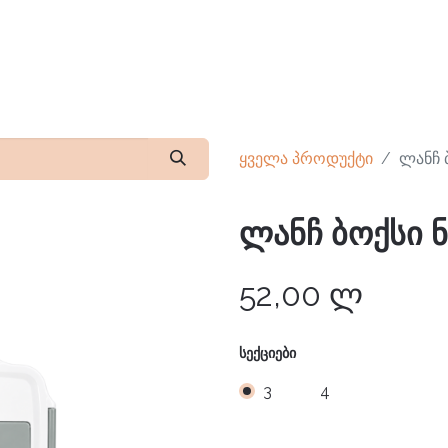
კონტაქტი
ყველა პროდუქტი
ლანჩ 
ლანჩ ბოქსი 
52,00
ლ
ᲡᲔᲥᲪᲘᲔᲑᲘ
3
4